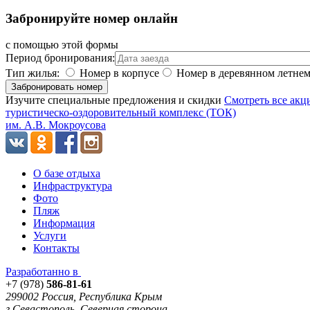
Забронируйте номер онлайн
с помощью этой формы
Период бронирования:
Тип жилья:
Номер в корпусе
Номер в деревянном летне
Забронировать номер
Изучите специальные предложения и скидки
Смотреть все акц
туристическо-оздоровительный комплекс (ТОК)
им. А.В. Мокроусова
О базе отдыха
Инфраструктура
Фото
Пляж
Информация
Услуги
Контакты
Разработанно в
+7 (978)
586-81-61
299002 Россия, Республика Крым
г.Севастополь, Северная сторона