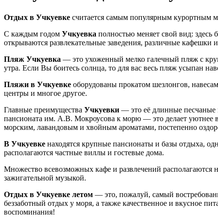
Отдых в Учкуевке
считается самым популярным курортным ме
С каждым годом
Учкуевка
полностью меняет свой вид: здесь 
открываются развлекательные заведения, различные кафешки и 
Пляж Учкуевка
— это ухоженный мелко галечный пляж с крупн
утра. Если Вы боитесь солнца, то для вас весь пляж усыпан на
Пляжи в Учкуевке
оборудованы прокатом шезлонгов, навесами
центры и многое другое.
Главные преимущества
Учкуевки
— это её длинные песчаные 
пансионата им. А.В. Мокроусова к морю — это делает уютнее в
морским, лавандовым и хвойным ароматами, постепенно оздоро
В Учкуевке
находятся крупные пансионаты и базы отдыха, од
располагаются частные виллы и гостевые дома.
Множество всевозможных кафе и развлечений располагаются 
зажигательной музыкой.
Отдых в Учкуевке летом
— это, пожалуй, самый востребова
беззаботный отдых у моря, а также качественное и вкусное пи
воспоминания!