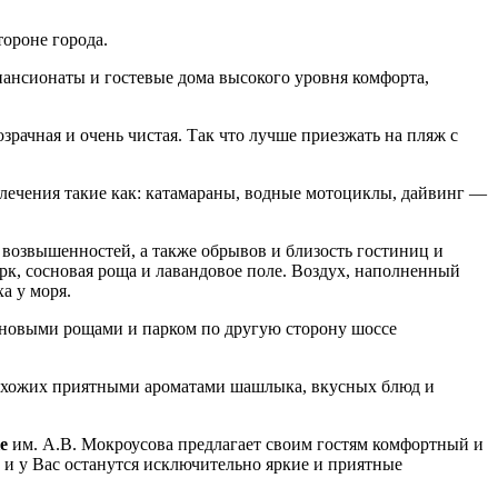
ороне города.
пансионаты и гостевые дома высокого уровня комфорта,
рачная и очень чистая. Так что лучше приезжать на пляж с
влечения такие как: катамараны, водные мотоциклы, дайвинг —
возвышенностей, а также обрывов и близость гостиниц и
рк, сосновая роща и лавандовое поле. Воздух, наполненный
а у моря.
основыми рощами и парком по другую сторону шоссе
охожих приятными ароматами шашлыка, вкусных блюд и
е
им. А.В. Мокроусова предлагает своим гостям комфортный и
 и у Вас останутся исключительно яркие и приятные