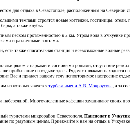
стом для отдыха в Севастополе, расположенным на Северной ст
большими темпами строятся новые коттеджи, гостиницы, отели, 
бары, а также клубы.
ым песком протяженностью в 2 км. Утром вода в Учкуевке проз
весами и различными зонтами.
, есть также спасательная станция и всевозможные водные раз
пляжи рядом с парками и сосновыми рощами, отсутствие резких 
аше прибывание на отдыхе здесь. Рядом с пляжами находится па
вит Вас и придаст вашему телу неповторимое настроение отдых
ним из которых является
турбаза имени А.В. Мокроусова
, а за с
на набережной. Многочисленные кафешки заманивают своих пр
нный туристами микрорайон Севастополя.
Пансионат в Учкуевк
тание по разумным ценам. Приезжайте к нам на отдых в Учкуевке