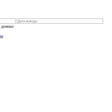
м домике
ии